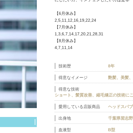
【6月休み】
2,5,11,12,16,19,22,24
【7月休み】
1,3,6,7,14,17,20,21,28,31
【8月休み】
4,7,11,14
技術歴
8年
得意なイメージ
艶髪、美髪
得意な技術
ショート、髪質改善、縮毛矯正の技術に
愛用している店販商品
ヘッドスパ
出身地
千葉県習志
血液型
B型