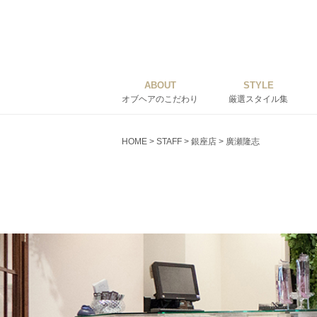
ABOUT
STYLE
オブヘアのこだわり
厳選スタイル集
HOME
>
STAFF
>
銀座店
>
廣瀬隆志