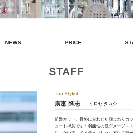
NEWS
PRICE
ST
STAFF
Top Stylist
廣瀬 隆志
ヒロセ タカシ
前髪カット、骨格に合わせた顔まわりカ
ューも得意です！弱酸性の低ダメージス
にしたい方、イメチェンしたい方は是非