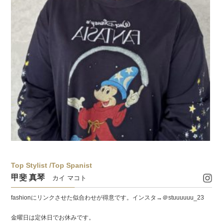
Top Stylist /Top Spanist
甲斐 真琴
カイ マコト
fashionにリンクさせた似合わせが得意です。インスタ→＠stuuuuuu_23
金曜日は定休日でお休みです。