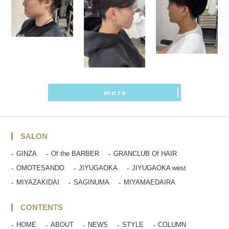
more
SALON
GINZA
Of the BARBER
GRANCLUB Of HAIR
OMOTESANDO
JIYUGAOKA
JIYUGAOKA west
MIYAZAKIDAI
SAGINUMA
MIYAMAEDAIRA
CONTENTS
HOME
ABOUT
NEWS
STYLE
COLUMN