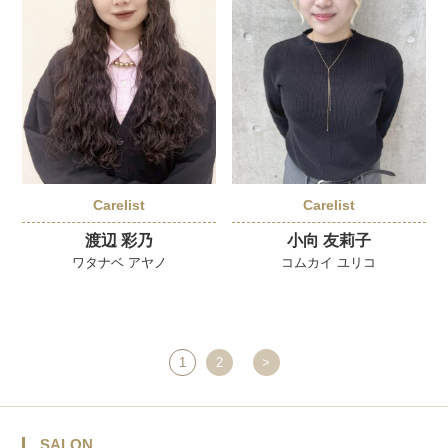
Carelist
Carelist
渡辺 彩乃
小向 友莉子
ワタナベ アヤノ
コムカイ ユリコ
1
2
>
SALON