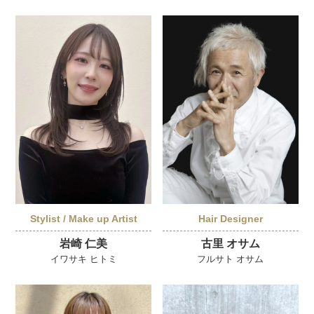
Stylist / Make up Artist
Hair Designer
岩崎 仁美
古里 オサム
イワサキ ヒトミ
フルサト オサム