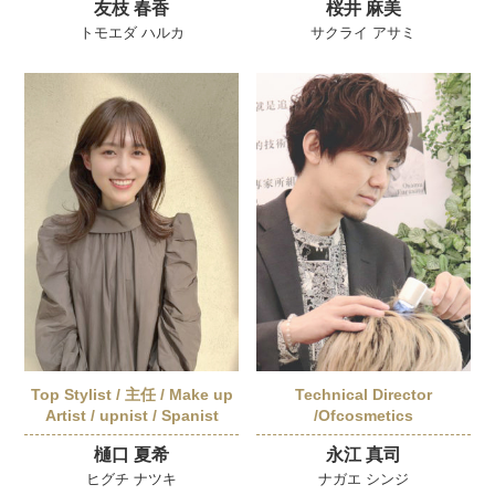
友枝 春香
桜井 麻美
トモエダ ハルカ
サクライ アサミ
Top Stylist / 主任 / Make up
Technical Director
Artist / upnist / Spanist
/Ofcosmetics
樋口 夏希
永江 真司
ヒグチ ナツキ
ナガエ シンジ