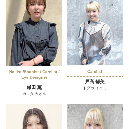
Carelist
Nailist /Spanist / Carelist /
Eye Designer
戸髙 郁美
鎌田 薫
トダカ イクミ
カマタ カオル