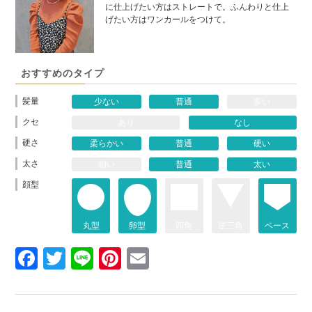
に仕上げたい方はストレートで。ふんわりと仕上
げたい方はワンカールをつけて。
おすすめのタイプ
髪量
少ない
普通
多い
クセ
あり
なし
硬さ
柔らかい
普通
硬い
太さ
細い
普通
太い
顔型
丸型
卵型
四角
逆三角
ベース
Facebook
Twitter
Line
Pinterest
Email