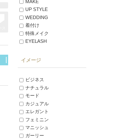
MAKE
UP STYLE
WEDDING
着付け
ース
特殊メイク
EYELASH
イメージ
ビジネス
ナチュラル
モード
カジュアル
エレガント
フェミニン
マニッシュ
ガーリー