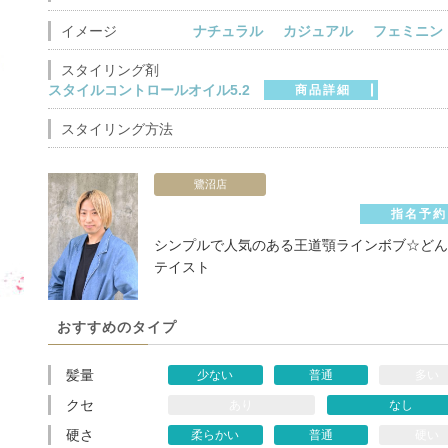
イメージ
ナチュラル
カジュアル
フェミニン
スタイリング剤
スタイルコントロールオイル5.2
商品詳細
スタイリング方法
鷺沼店
指名予約
シンプルで人気のある王道顎ラインボブ☆どん
テイスト
おすすめのタイプ
髪量
少ない
普通
多い
クセ
あり
なし
硬さ
柔らかい
普通
硬い