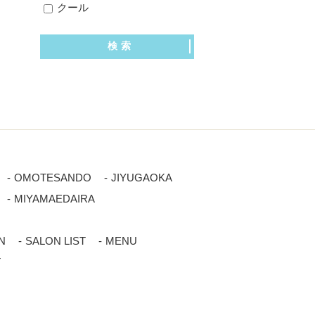
クール
OMOTESANDO
JIYUGAOKA
MIYAMAEDAIRA
N
SALON LIST
MENU
T