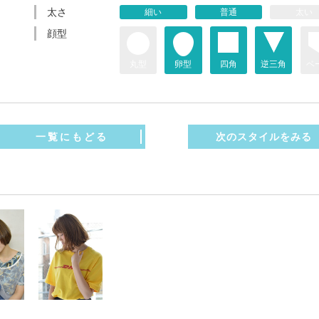
太さ
細い
普通
太い
t
顔型
丸型
卵型
四角
逆三角
ベ
一覧にもどる
次のスタイルをみる