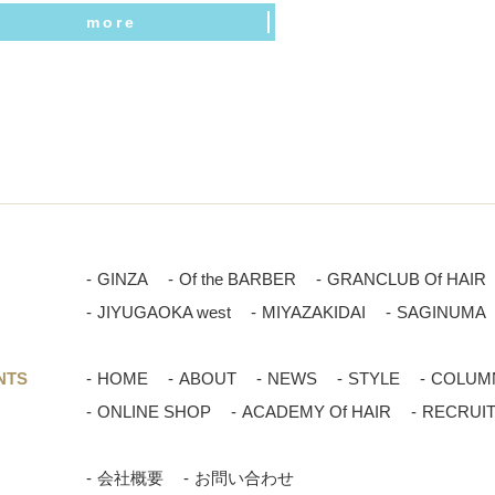
more
GINZA
Of the BARBER
GRANCLUB Of HAIR
JIYUGAOKA west
MIYAZAKIDAI
SAGINUMA
NTS
HOME
ABOUT
NEWS
STYLE
COLUM
ONLINE SHOP
ACADEMY Of HAIR
RECRUI
会社概要
お問い合わせ