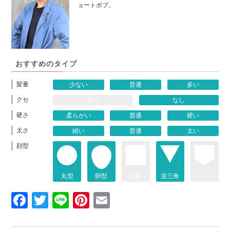
ョートボブ。
おすすめのタイプ
髪量
少ない
普通
多い
クセ
あり
なし
硬さ
柔らかい
普通
硬い
太さ
細い
普通
太い
顔型
丸型
卵型
四角
逆三角
ベース
Facebook
Twitter
Line
Pinterest
Email